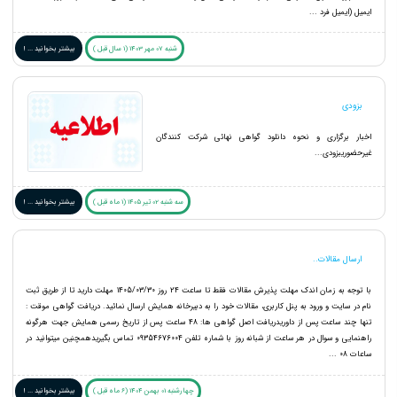
ایمیل (ایمیل فرد ...
شنبه 07 مهر 1403 (1 سال قبل )
بیشتر بخوانید ... !
بزودی
اخبار برگزاری و نحوه دانلود گواهی نهائی شرکت کنندگان
غیرحضوریبزودی...
سه شنبه 02 تیر 1405 (1 ماه قبل )
بیشتر بخوانید ... !
ارسال مقالات..
با توجه به زمان اندک مهلت پذیرش مقالات فقط تا ساعت 24 روز 1405/03/30 مهلت دارید تا از طریق ثبت
نام در سایت و ورود به پنل کاربری، مقالات خود را به دبیرخانه همایش ارسال نمائید. دریافت گواهی موقت :
تنها چند ساعت پس از داوریدریافت اصل گواهی ها: 48 ساعت پس از تاریخ رسمی همایش جهت هرگونه
راهنمایی و سوال در هر ساعت از شبانه روز با شماره تلفن 09354676004 تماس بگیریدهمچنین میتوانید در
ساعات 08 ...
چهارشنبه 01 بهمن 1404 (6 ماه قبل )
بیشتر بخوانید ... !