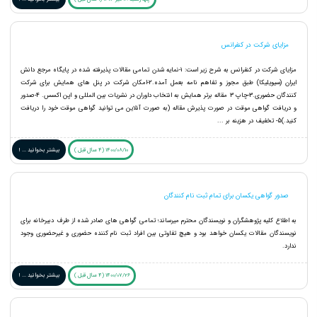
مزایای شرکت در کنفرانس
مزایای شرکت در کنفرانس به شرح زیر است: 1-نمایه شدن تمامی مقالات پذیرفته شده در پایگاه مرجع دانش
ایران (سیویلیکا) طبق مجوز و تفاهم نامه بعمل آمده.2-امکان شرکت در پنل های همایش برای شرکت
کنندگان حضوری.3-چاپ 3 مقاله برتر همایش به انتخاب داوران در نشریات بین المللی و اپن اکسس. 4-صدور
و دریافت گواهی موقت در صورت پذیرش مقاله (به صورت آنلاین می توانید گواهی موقت خود را دریافت
کنید.)5- تخفیف در هزینه بر ...
1400/08/10 (4 سال قبل )
بیشتر بخوانید ... !
صدور گواهی یکسان برای تمام ثبت نام کنندگان
به اطلاع کلیه پژوهشگران و نویسندگان محترم میرساند؛ تمامی گواهی های صادر شده از طرف دبیرخانه برای
نویسندگان مقالات یکسان خواهد بود و هیچ تفاوتی بین افراد ثبت نام کننده حضوری و غیرحضوری وجود
ندارد.
1400/07/26 (4 سال قبل )
بیشتر بخوانید ... !