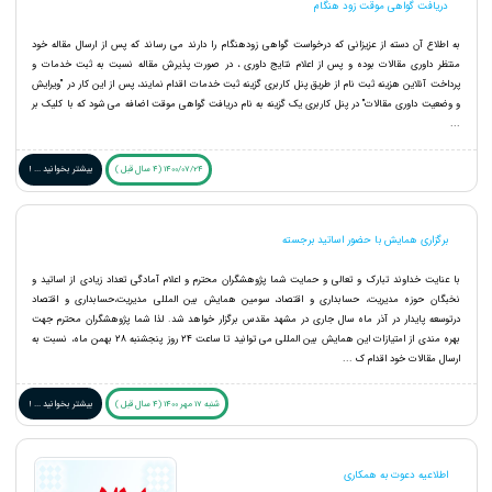
دریافت گواهی موقت زود هنگام
به اطلاع آن دسته از عزیزانی که درخواست گواهی زودهنگام را دارند می رساند که پس از ارسال مقاله خود
منتظر داوری مقالات بوده و پس از اعلام نتایج داوری ، در صورت پذیرش مقاله نسبت به ثبت خدمات و
پرداخت آنلاین هزینه ثبت نام از طریق پنل کاربری گزینه ثبت خدمات اقدام نمایند، پس از این کار در "ویرایش
و وضعیت داوری مقالات" در پنل کاربری یک گزینه به نام دریافت گواهی موقت اضافه می شود که با کلیک بر
...
1400/07/24 (4 سال قبل )
بیشتر بخوانید ... !
برگزاری همایش با حضور اساتید برجسته
با عنایت خداوند تبارک و تعالی و حمایت شما پژوهشگران محترم و اعلام آمادگی تعداد زیادی از اساتید و
نخبگان حوزه مدیریت، حسابداری و اقتصاد، سومین همایش بین المللی مدیریت،حسابداری و اقتصاد
درتوسعه پایدار در آذر ماه سال جاری در مشهد مقدس برگزار خواهد شد. لذا شما پژوهشگران محترم جهت
بهره مندی از امتیازات این همایش بین المللی می توانید تا ساعت ۲۴ روز پنجشنبه 28 بهمن ماه، نسبت به
ارسال مقالات خود اقدام ک ...
شنبه 17 مهر 1400 (4 سال قبل )
بیشتر بخوانید ... !
اطلاعیه دعوت به همکاری