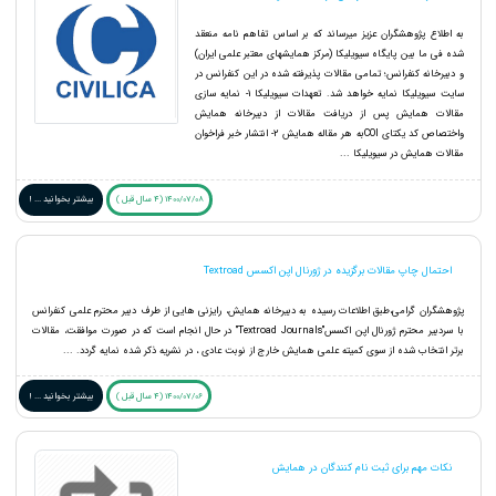
به اطلاع پژوهشگران عزیز میرساند که بر اساس تفاهم نامه منعقد
شده فی ما بین پایگاه سیویلیکا (مرکز همایشهای معتبر علمی ایران)
و دبیرخانه کنفرانس؛ تمامی مقالات پذیرفته شده در این کنفرانس در
سایت سیویلیکا نمایه خواهد شد. تعهدات سیویلیکا 1- نمایه سازی
مقالات همایش پس از دریافت مقالات از دبیرخانه همایش
واختصاص کد یکتای COIبه هر مقاله همایش 2- انتشار خبر فراخوان
مقالات همایش در سیویلیکا ...
1400/07/08 (4 سال قبل )
بیشتر بخوانید ... !
احتمال چاپ مقالات برگزیده در ژورنال اپن اکسس Textroad
پژوهشگران گرامی،طبق اطلاعات رسیده به دبیرخانه همایش، رایزنی هایی از طرف دبیر محترم علمی کنفرانس
با سردبیر محترم ژورنال اپن اکسس"Textroad Journals" در حال انجام است که در صورت موافقت، مقالات
برتر انتخاب شده از سوی کمیته علمی همایش خارج از نوبت عادی ، در نشریه ذکر شده نمایه گردد. ...
1400/07/06 (4 سال قبل )
بیشتر بخوانید ... !
نکات مهم برای ثبت نام کنندگان در همایش