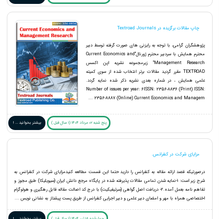
چاپ مقالات برگزیده در Textroad Journals
پژوهشگران گرامی، با توجه به رایزنی های صورت گرفته توسط دبیر
محترم همایش با سردبیر محترم ژورنال"Current Economics and
Management Research" زیرمجموعه نشریه اپن اکسس
TEXTROAD مقرر گردید مقالات برتر انتخاب شده از سوی کمیته
علمی همایش ، در شماره بعدی نشریه ذکر شده نمایه گردد.
Number of issues per year: 6ISSN: 2356-8836 (Print) ISSN:
2356-8887 (Online) Current Economics and Managem ...
پنج شنبه 02 مرداد 1404 (1 سال قبل )
بیشتر بخوانید ... !
مزایای شرکت در کنفرانس.
درصورتیکه قصد ارائه مقاله به کنفرانس را دارید حتما این قسمت مطالعه کنیدمزایای شرکت در کنفرانس به
شرح زیر است: 1-نمایه شدن تمامی مقالات پذیرفته شده در پایگاه مرجع دانش ایران (سیویلیکا) طبق مجوز و
تفاهم نامه بعمل آمده.2- دریافت اصل گواهی (سرتیفیکیت) با درج کد اصالت مقاله قابل رهگیری و هولوگرام
اختصاصی همراه با مهر و امضای دبیر علمی و دبیر اجرایی کنفرانس از طریق پست پیشتاز به نشانی نویس ...
چهارشنبه 18 تیر 1404 (1 سال قبل )
بیشتر بخوانید ... !