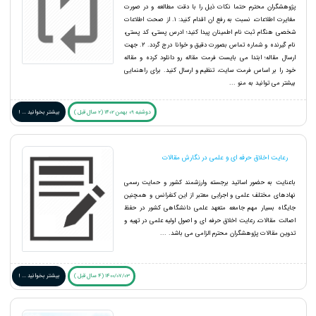
پژوهشگران محترم حتما نکات ذیل را با دقت مطالعه و در صورت
مغایرت اطلاعات، نسبت به رفع ان اقدام کنید: ۱. از صحت اطلاعات
شخصی هنگام ثبت نام اطمینان پیدا کنید؛ ادرس پستی، کد پستی،
نام گیرنده و شماره تماس بصورت دقیق و خوانا درج گردد. ۲. جهت
ارسال مقاله؛ ابتدا می بایست فرمت مقاله رو دانلود کرده و مقاله
خود را بر اساس فرمت سایت، تنظیم و ارسال کنید. برای راهنمایی
بیشتر می توانید به منو ...
دوشنبه 09 بهمن 1402 (2 سال قبل )
بیشتر بخوانید ... !
رعایت اخلاق حرفه ای و علمی در نگارش مقالات
باعنایت به حضور اساتید برجسته وارزشمند کشور و حمایت رسمی
نهادهای مختلف علمی و اجرایی معتبر از این کنفرانس و همچنین
جایگاه بسیار مهم جامعه متعهد علمی دانشگاهی کشور در حفظ
اصالت مقالات، رعایت اخلاق حرفه ای و اصول اولیه علمی در تهیه و
تدوین مقالات پژوهشگران محترم الزامی می باشد. ...
1400/07/03 (4 سال قبل )
بیشتر بخوانید ... !